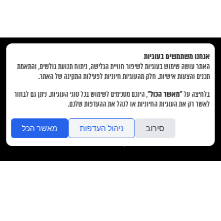
אנחנו משתמשים בעוגיות
האתר עושה שימוש בעוגיות לשיפור חוויית הגלישה, ניתוח תנועת גולשים, והתאמת
תכנים והצעות אישיות. חלק מהעוגיות חיוניות לפעילות התקינה של האתר.
“מאשר הכול”
בלחיצה על
, הינכם מסכימים לשימוש בכל סוגי העוגיות. ניתן גם לבחור
בית
אודות
תחומי התמחות
הצוות שלנו
פרסום במדיה
צרו קשר
לאשר רק את העוגיות החיוניות או לנהל את ההעדפות שלכם.
סירוב
ניהול העדפות
מאשר הכל
כל הזכויות שמורות לעו"ד סיון אוחנה
folyou
הקמת חנויות אונליין